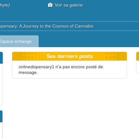
hyte)
Voir sa galerie
Dispensary: A Journey to the Cosmos of Cannabis
Espace échange
Ses derniers posts
onlinedispensary1 n'a pas encore posté de
message.