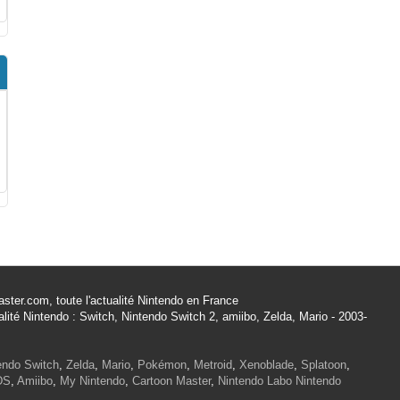
ster.com, toute l'actualité Nintendo en France
alité Nintendo : Switch, Nintendo Switch 2, amiibo, Zelda, Mario - 2003-
endo Switch
,
Zelda
,
Mario
,
Pokémon
,
Metroid
,
Xenoblade
,
Splatoon
,
DS
,
Amiibo
,
My Nintendo
,
Cartoon Master
,
Nintendo Labo
Nintendo