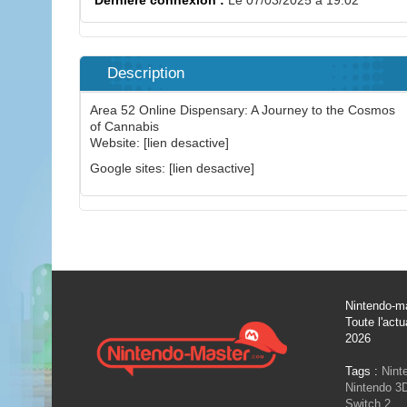
Dernière connexion :
Le 07/03/2025 à 19:02
Description
Area 52 Online Dispensary: ​​A Journey to the Cosmos
of Cannabis
Website: [lien desactive]
Google sites: [lien desactive]
Nintendo-ma
Toute l'actu
2026
Tags :
Nint
Nintendo 3
Switch 2