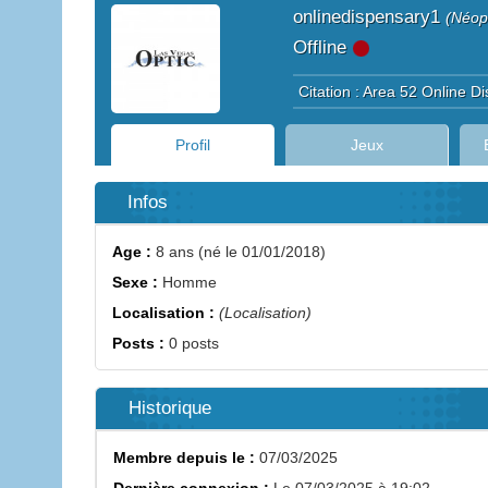
onlinedispensary1
(Néop
Offline
Citation : Area 52 Online 
Profil
Jeux
Infos
Age :
8 ans (né le 01/01/2018)
Sexe :
Homme
Localisation :
(Localisation)
Posts :
0 posts
Historique
Membre depuis le :
07/03/2025