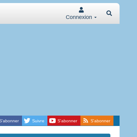
Connexion
S'abonner
Suivre
S'abonner
S'abonner