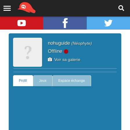
nohuguide
(Néophyte)
Offline
Voir sa galerie
Profil
Jeux
Espace échange