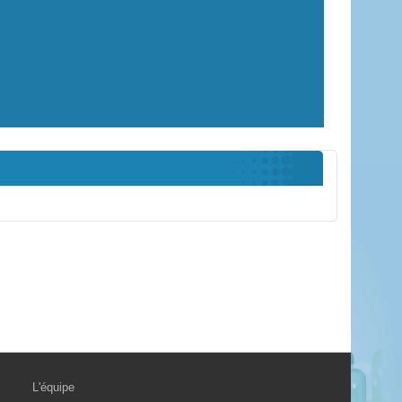
L'équipe