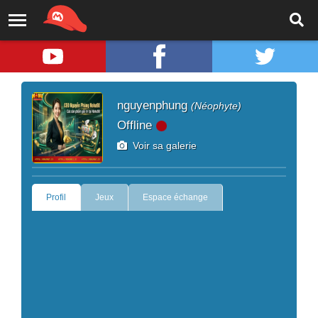
nguyenphung
(Néophyte)
Offline
Voir sa galerie
Profil
Jeux
Espace échange