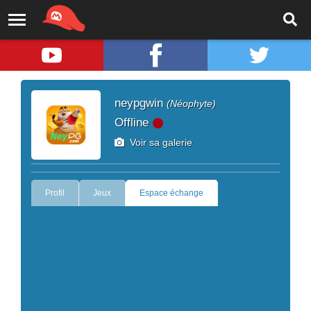
neypgwin
(Néophyte)
Offline
Voir sa galerie
Profil
Jeux
Espace échange