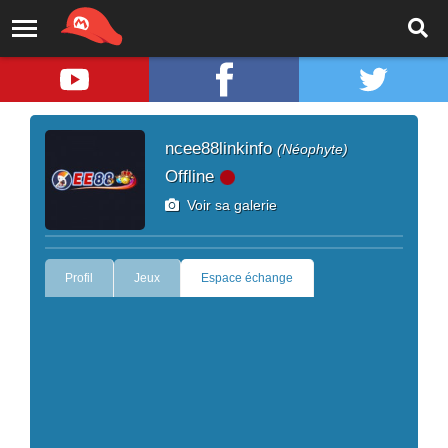
ncee88linkinfo
(Néophyte)
Offline
Voir sa galerie
Profil
Jeux
Espace échange