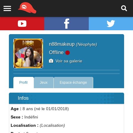
n88makeup
(Néophyte)
Offline
Voir sa galerie
Profil
Jeux
Espace échange
Infos
Age :
8 ans (né le 01/01/2018)
Sexe :
Indéfini
Localisation :
(Localisation)