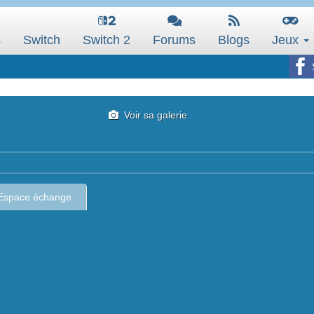
s
Switch
Switch 2
Forums
Blogs
Jeux
Voir sa galerie
Espace échange