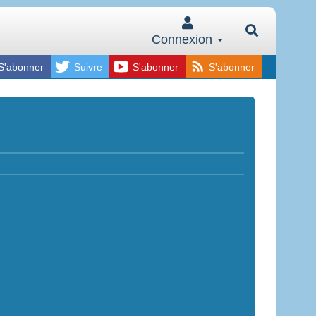
Connexion
S'abonner
Suivre
S'abonner
S'abonner