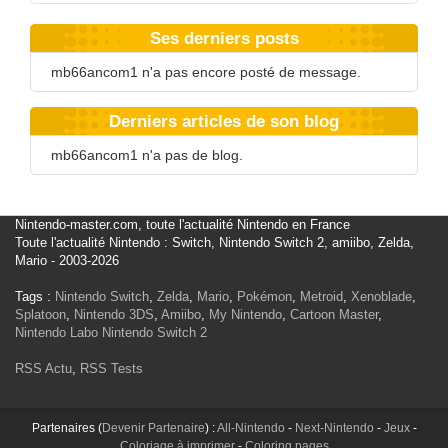
Ses derniers posts
mb66ancom1 n'a pas encore posté de message.
Derniers articles de son blog
mb66ancom1 n'a pas de blog.
Nintendo-master.com, toute l'actualité Nintendo en France
Toute l'actualité Nintendo : Switch, Nintendo Switch 2, amiibo, Zelda,
Mario - 2003-2026
Tags :
Nintendo Switch
,
Zelda
,
Mario
,
Pokémon
,
Metroid
,
Xenoblade
,
Splatoon
,
Nintendo 3DS
,
Amiibo
,
My Nintendo
,
Cartoon Master
,
Nintendo Labo
Nintendo Switch 2
RSS Actu
,
RSS Tests
Partenaires (
Devenir Partenaire
) :
All-Nintendo
-
Next-Nintendo
-
Jeux
-
Coloriage à imprimer
-
Coloring pages