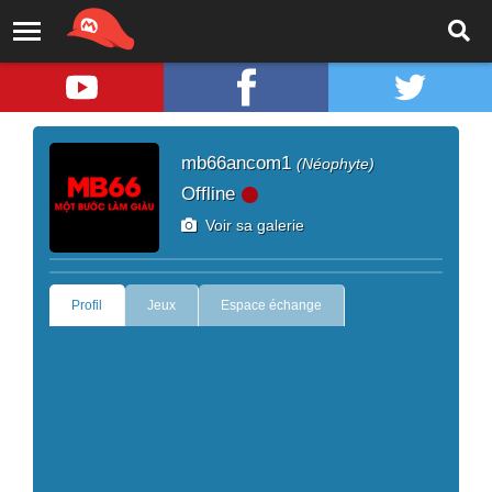
mb66ancom1
(Néophyte)
Offline
Voir sa galerie
Profil
Jeux
Espace échange