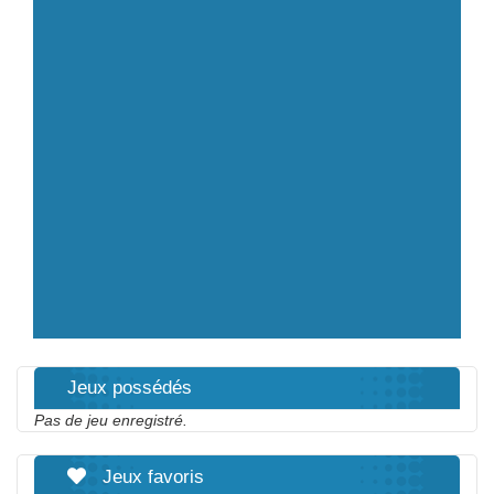
Jeux possédés
Pas de jeu enregistré.
Jeux favoris