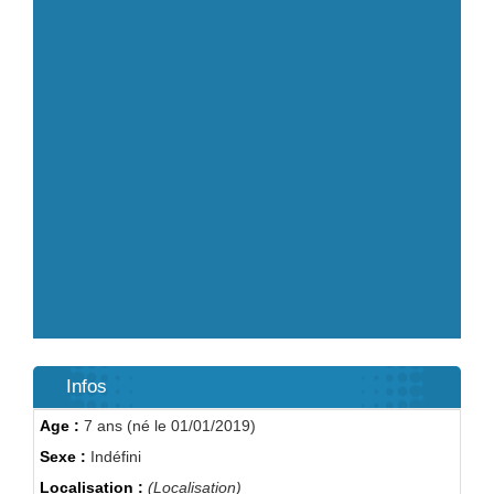
Infos
Age :
7 ans (né le 01/01/2019)
Sexe :
Indéfini
Localisation :
(Localisation)