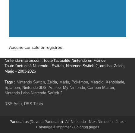
Aucune console enregistrée.
Nintendo-master.com, toute l'actualité Nintendo en France
Toute l'actualité Nintendo : Switch, Nintendo Switch 2, amiibo, Zelda,
Mario - 2003-2026
Tags :
Nintendo Switch
,
Zelda
,
Mario
,
Pokémon
,
Metroid
,
Xenoblade
,
Splatoon
,
Nintendo 3DS
,
Amiibo
,
My Nintendo
,
Cartoon Master
,
Nintendo Labo
Nintendo Switch 2
RSS Actu
,
RSS Tests
Partenaires (
Devenir Partenaire
) :
All-Nintendo
-
Next-Nintendo
-
Jeux
-
Coloriage à imprimer
-
Coloring pages