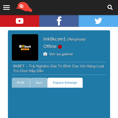
link8kcom1
(Néophyte)
Offline
Voir sa galerie
8KBET – Trải Nghiệm Giải Trí Đỉnh Cao Với Hàng Loạt
Trò Chơi Hấp Dẫn
Profil
Jeux
Espace échange