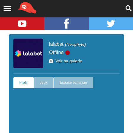
lalabet
(Néophyte)
Offline
Voir sa galerie
Profil
Jeux
Espace échange