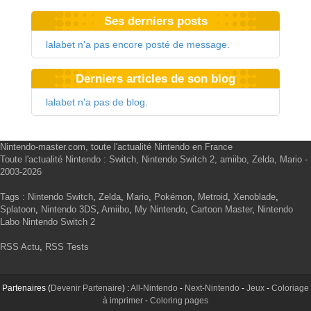
Ses derniers posts
lalabet n'a pas encore posté de message.
Derniers articles de son blog
lalabet n'a pas de blog.
Nintendo-master.com, toute l'actualité Nintendo en France
Toute l'actualité Nintendo : Switch, Nintendo Switch 2, amiibo, Zelda, Mario -
2003-2026
Tags :
Nintendo Switch
,
Zelda
,
Mario
,
Pokémon
,
Metroid
,
Xenoblade
,
Splatoon
,
Nintendo 3DS
,
Amiibo
,
My Nintendo
,
Cartoon Master
,
Nintendo
Labo
Nintendo Switch 2
RSS Actu
,
RSS Tests
Partenaires (
Devenir Partenaire
) :
All-Nintendo
-
Next-Nintendo
-
Jeux
-
Coloriage
à imprimer
-
Coloring pages