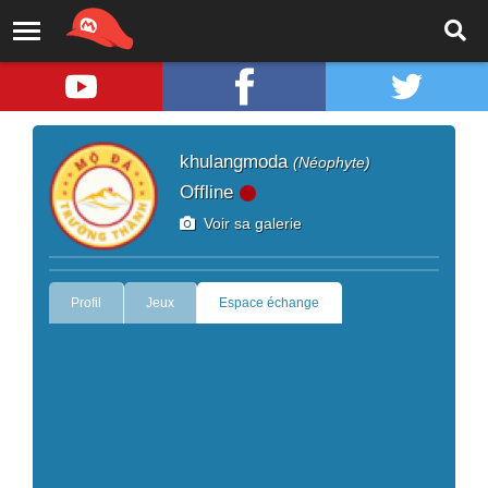
khulangmoda
(Néophyte)
Offline
Voir sa galerie
Profil
Jeux
Espace échange