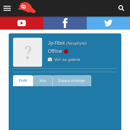
Jp-Rbol
(Néophyte)
Offline
Voir sa galerie
Profil
Jeux
Espace échange