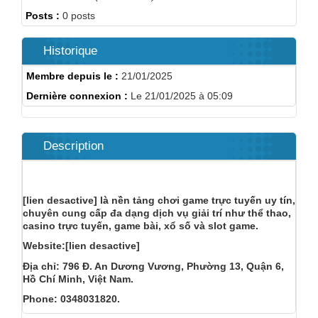
Posts :
0 posts
Historique
Membre depuis le :
21/01/2025
Dernière connexion :
Le 21/01/2025 à 05:09
Description
[lien desactive] là nền tảng chơi game trực tuyến uy tín,
chuyên cung cấp đa dạng dịch vụ giải trí như thể thao,
casino trực tuyến, game bài, xổ số và slot game.
Website:[lien desactive]
Địa chỉ: 796 Đ. An Dương Vương, Phường 13, Quận 6,
Hồ Chí Minh, Việt Nam.
Phone: 0348031820.