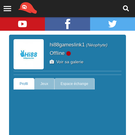
hi88gameslink1
(Néophyte)
Offline
Voir sa galerie
Profil
Jeux
Espace échange