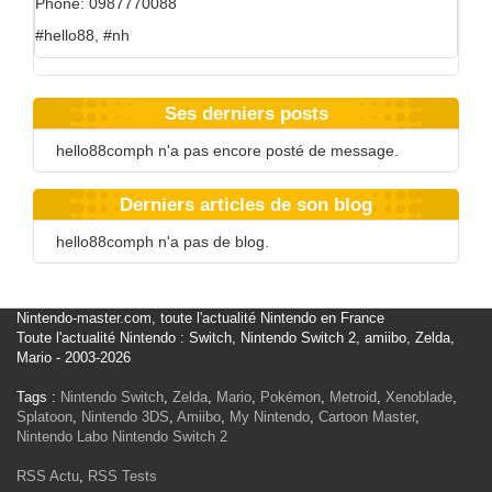
Phone: 0987770088
#hello88, #nh
Ses derniers posts
hello88comph n'a pas encore posté de message.
Derniers articles de son blog
hello88comph n'a pas de blog.
Nintendo-master.com, toute l'actualité Nintendo en France
Toute l'actualité Nintendo : Switch, Nintendo Switch 2, amiibo, Zelda,
Mario - 2003-2026
Tags :
Nintendo Switch
,
Zelda
,
Mario
,
Pokémon
,
Metroid
,
Xenoblade
,
Splatoon
,
Nintendo 3DS
,
Amiibo
,
My Nintendo
,
Cartoon Master
,
Nintendo Labo
Nintendo Switch 2
RSS Actu
,
RSS Tests