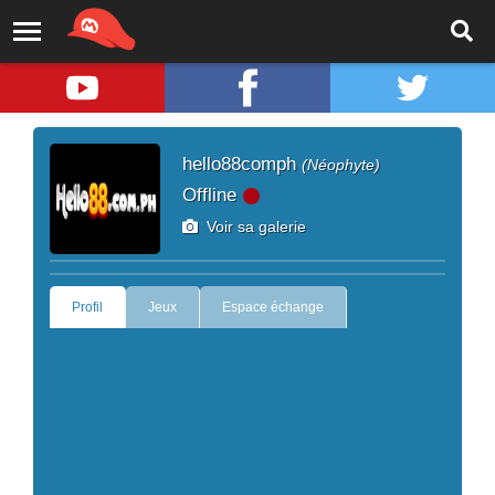
hello88comph
(Néophyte)
Offline
Voir sa galerie
Profil
Jeux
Espace échange