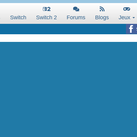
s
Switch
Switch 2
Forums
Blogs
Jeux