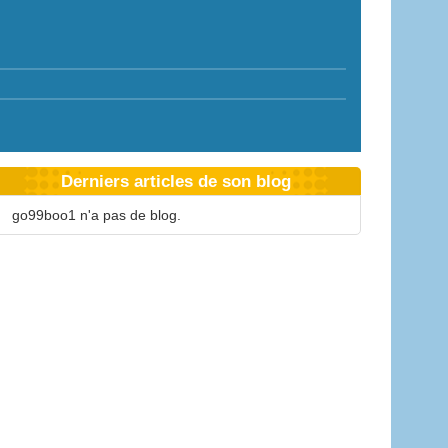
Derniers articles de son blog
go99boo1 n'a pas de blog.