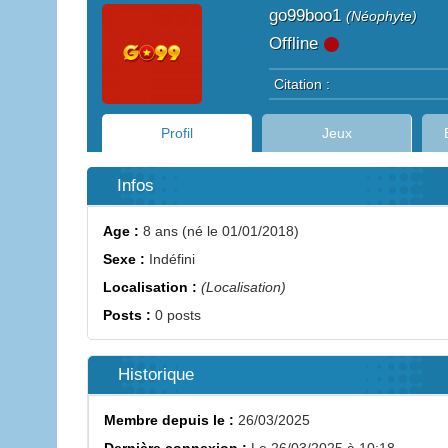
go99boo1
(Néophyte)
Offline
Citation :
Profil
Jeux
Infos
Age :
8 ans (né le 01/01/2018)
Sexe :
Indéfini
Localisation :
(Localisation)
Posts :
0 posts
Historique
Membre depuis le :
26/03/2025