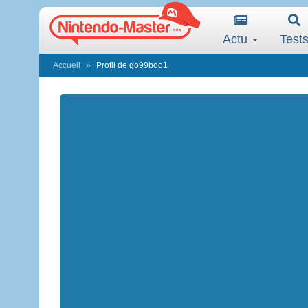
Actu
Test
Accueil
Profil de go99boo1