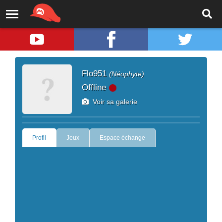
Flo951
(Néophyte)
Offline
Voir sa galerie
Profil
Jeux
Espace échange