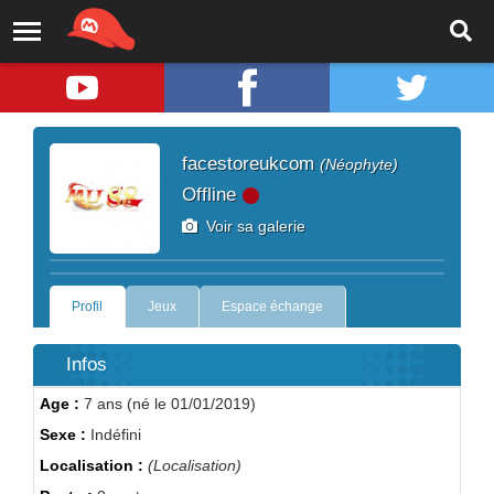
facestoreukcom
(Néophyte)
Offline
Voir sa galerie
Profil
Jeux
Espace échange
Infos
Age :
7 ans (né le 01/01/2019)
Sexe :
Indéfini
Localisation :
(Localisation)