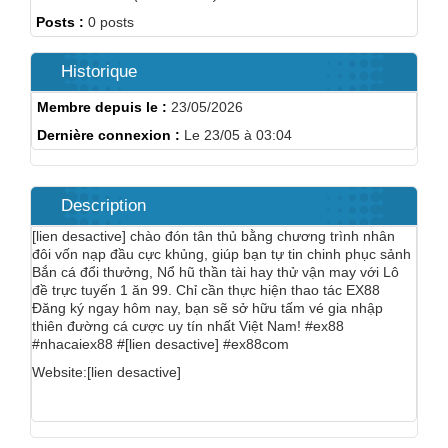
Posts :
0 posts
Historique
Membre depuis le :
23/05/2026
Dernière connexion :
Le 23/05 à 03:04
Description
[lien desactive] chào đón tân thủ bằng chương trình nhân
đôi vốn nạp đầu cực khủng, giúp bạn tự tin chinh phục sảnh
Bắn cá đổi thưởng, Nổ hũ thần tài hay thử vận may với Lô
đề trực tuyến 1 ăn 99. Chỉ cần thực hiện thao tác EX88
Đăng ký ngay hôm nay, bạn sẽ sở hữu tấm vé gia nhập
thiên đường cá cược uy tín nhất Việt Nam! #ex88
#nhacaiex88 #[lien desactive] #ex88com
Website:[lien desactive]