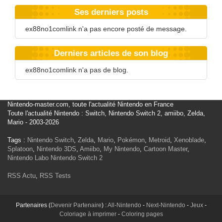
Ses derniers posts
ex88no1comlink n'a pas encore posté de message.
Derniers articles de son blog
ex88no1comlink n'a pas de blog.
Nintendo-master.com, toute l'actualité Nintendo en France
Toute l'actualité Nintendo : Switch, Nintendo Switch 2, amiibo, Zelda,
Mario - 2003-2026
Tags :
Nintendo Switch
,
Zelda
,
Mario
,
Pokémon
,
Metroid
,
Xenoblade
,
Splatoon
,
Nintendo 3DS
,
Amiibo
,
My Nintendo
,
Cartoon Master
,
Nintendo Labo
Nintendo Switch 2
RSS Actu
,
RSS Tests
Partenaires (
Devenir Partenaire
) :
All-Nintendo
-
Next-Nintendo
-
Jeux
-
Coloriage à imprimer
-
Coloring pages