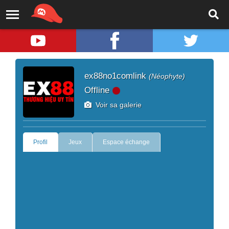
ex88no1comlink
(Néophyte)
Offline
Voir sa galerie
Profil
Jeux
Espace échange