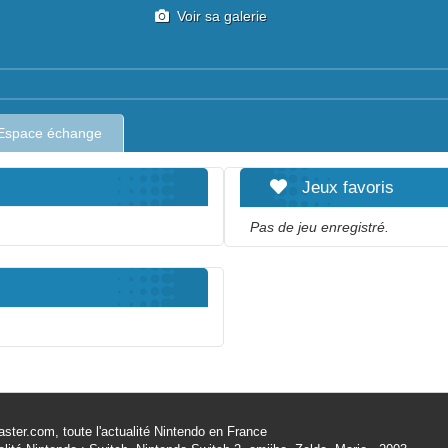
Voir sa galerie
Espace échange
Jeux favoris
Pas de jeu enregistré.
ster.com, toute l'actualité Nintendo en France