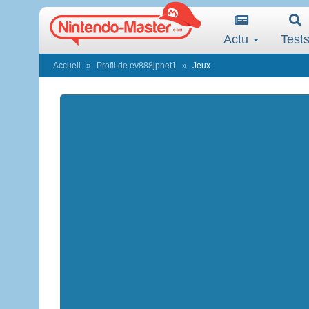
Actu
Test
Accueil
Profil de ev888jpnet1
Jeux