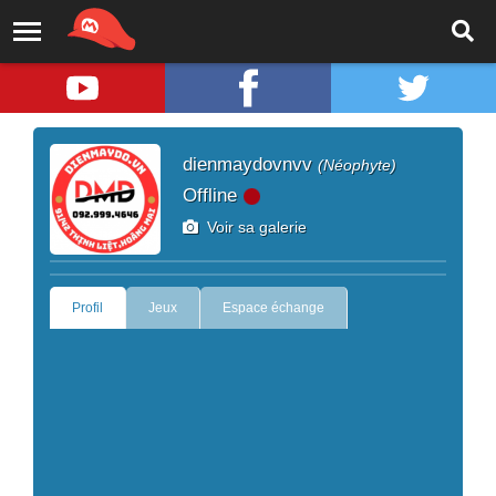
dienmaydovnvv
(Néophyte)
Offline
Voir sa galerie
Profil
Jeux
Espace échange