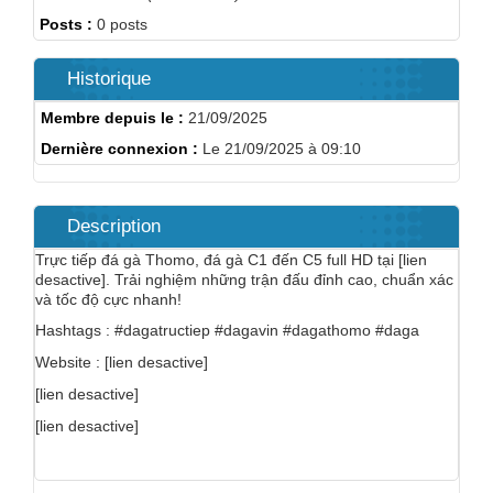
Posts :
0 posts
Historique
Membre depuis le :
21/09/2025
Dernière connexion :
Le 21/09/2025 à 09:10
Description
Trực tiếp đá gà Thomo, đá gà C1 đến C5 full HD tại [lien
desactive]. Trải nghiệm những trận đấu đỉnh cao, chuẩn xác
và tốc độ cực nhanh!
Hashtags : #dagatructiep #dagavin #dagathomo #daga
Website : [lien desactive]
[lien desactive]
[lien desactive]