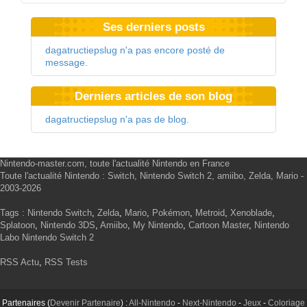
Ses derniers posts
dagatructiepslug n'a pas encore posté de
message.
Derniers articles de son blog
dagatructiepslug n'a pas de blog.
Nintendo-master.com, toute l'actualité Nintendo en France
Toute l'actualité Nintendo : Switch, Nintendo Switch 2, amiibo, Zelda, Mario -
2003-2026
Tags :
Nintendo Switch
,
Zelda
,
Mario
,
Pokémon
,
Metroid
,
Xenoblade
,
Splatoon
,
Nintendo 3DS
,
Amiibo
,
My Nintendo
,
Cartoon Master
,
Nintendo
Labo
Nintendo Switch 2
RSS Actu
,
RSS Tests
Partenaires (
Devenir Partenaire
) :
All-Nintendo
-
Next-Nintendo
-
Jeux
-
Coloriage