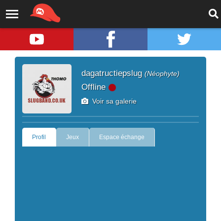
dagatructiepslug
(Néophyte)
Offline
Voir sa galerie
Profil
Jeux
Espace échange