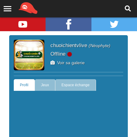
chuoichientvlive
(Néophyte)
Offline
Voir sa galerie
Profil
Jeux
Espace échange