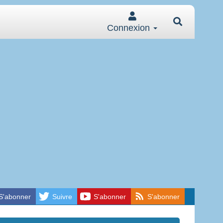
Connexion
S'abonner
Suivre
S'abonner
S'abonner