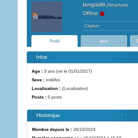
bongda88
(Néophyte)
Offline
Citation :
Profil
Jeux
Infos
Age :
9 ans (né le 01/01/2017)
Sexe :
Indéfini
Localisation :
(Localisation)
Posts :
0 posts
Historique
Membre depuis le :
26/10/2024