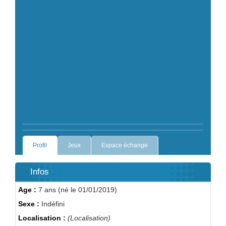
Profil
Jeux
Espace échange
Infos
Age :
7 ans (né le 01/01/2019)
Sexe :
Indéfini
Localisation :
(Localisation)