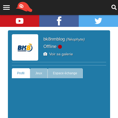
bk8nmblog
(Néophyte)
Offline
Voir sa galerie
Profil
Jeux
Espace échange