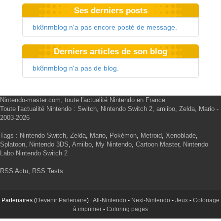
Ses derniers posts
bk8nmblog n'a pas encore posté de message.
Derniers articles de son blog
bk8nmblog n'a pas de blog.
Nintendo-master.com, toute l'actualité Nintendo en France
Toute l'actualité Nintendo : Switch, Nintendo Switch 2, amiibo, Zelda, Mario -
2003-2026
Tags :
Nintendo Switch
,
Zelda
,
Mario
,
Pokémon
,
Metroid
,
Xenoblade
,
Splatoon
,
Nintendo 3DS
,
Amiibo
,
My Nintendo
,
Cartoon Master
,
Nintendo
Labo
Nintendo Switch 2
RSS Actu
,
RSS Tests
Partenaires (
Devenir Partenaire
) :
All-Nintendo
-
Next-Nintendo
-
Jeux
-
Coloriage
à imprimer
-
Coloring pages