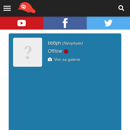
bb8ph
(Néophyte)
Offline
Voir sa galerie