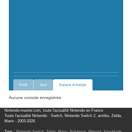
Profil
Jeux
Espace échange
Aucune console enregistrée.
Nintendo-master.com, toute l'actualité Nintendo en France
Toute l'actualité Nintendo : Switch, Nintendo Switch 2, amiibo, Zelda,
Mario - 2003-2026
Tags :
Nintendo Switch
,
Zelda
,
Mario
,
Pokémon
,
Metroid
,
Xenoblade
,