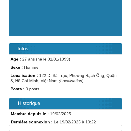
Infos
Age :
27 ans (né le 01/01/1999)
Sexe :
Homme
Localisation :
122 D. Bá Trạc, Phường Rạch Ông, Quận
8, Hồ Chí Minh, Việt Nam
(Localisation)
Posts :
0 posts
Historique
Membre depuis le :
19/02/2025
Dernière connexion :
Le 19/02/2025 à 10:22