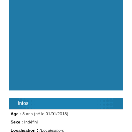
Infos
Age :
8 ans (né le 01/01/2018)
Sexe :
Indéfini
Localisation :
(Localisation)