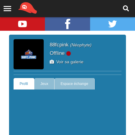
88fcpink
(Néophyte)
Offline
Voir sa galerie
Profil
Jeux
Espace échange