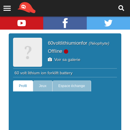
60voltlithiumionfor
(Néophyte)
Offline
Voir sa galerie
60 volt lithium ion forklift battery
Profil
Jeux
Espace échange