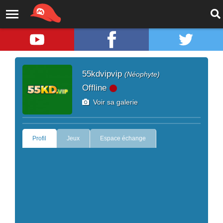
55kdvipvip
(Néophyte)
Offline
Voir sa galerie
Profil
Jeux
Espace échange