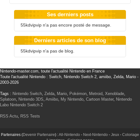
Ses derniers posts
55kdvipvip n'a pas encore posté de message.
Derniers articles de son blog
55kdvipvip n'a pas de blog.
Nintendo-master.com, toute l'actualité Nintendo en France
Toute l'actualité Nintendo : Switch, Nintendo Switch 2, amiibo, Zelda, Mario -
2003-2026
Tags :
Nintendo Switch
,
Zelda
,
Mario
,
Pokémon
,
Metroid
,
Xenoblade
,
Splatoon
,
Nintendo 3DS
,
Amiibo
,
My Nintendo
,
Cartoon Master
,
Nintendo
Labo
Nintendo Switch 2
RSS Actu
,
RSS Tests
Partenaires (
Devenir Partenaire
) :
All-Nintendo
-
Next-Nintendo
-
Jeux
-
Coloriage