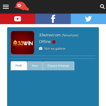
33winwicom
(Néophyte)
Offline
Voir sa galerie
Profil
Jeux
Espace échange