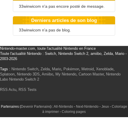
33winwicom n'a pas encore posté de message.
Derniers articles de son blog
33winwicom n'a pas de blog.
Nintendo-master.com, toute l'actualité Nintendo en France
Toute l'actualité Nintendo : Switch, Nintendo Switch 2, amiibo, Zelda, Mario -
2003-2026
Tags :
Nintendo Switch
,
Zelda
,
Mario
,
Pokémon
,
Metroid
,
Xenoblade
,
Splatoon
,
Nintendo 3DS
,
Amiibo
,
My Nintendo
,
Cartoon Master
,
Nintendo
Labo
Nintendo Switch 2
RSS Actu
,
RSS Tests
Partenaires (
Devenir Partenaire
) :
All-Nintendo
-
Next-Nintendo
-
Jeux
-
Coloriage
à imprimer
-
Coloring pages