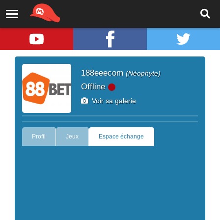
188eeecom
(Néophyte)
Offline
Voir sa galerie
Profil
Jeux
Espace échange