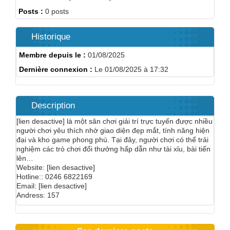
Posts :
0 posts
Historique
Membre depuis le :
01/08/2025
Dernière connexion :
Le 01/08/2025 à 17:32
Description
[lien desactive] là một sân chơi giải trí trực tuyến được nhiều
người chơi yêu thích nhờ giao diện đẹp mắt, tính năng hiện
đại và kho game phong phú. Tại đây, người chơi có thể trải
nghiệm các trò chơi đổi thưởng hấp dẫn như tài xỉu, bài tiến
lên…
Website: [lien desactive]
Hotline:: 0246 6822169
Email: [lien desactive]
Andress: 157