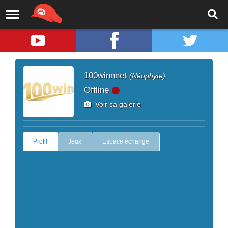
100winnnet
(Néophyte)
Offline
Voir sa galerie
Profil
Jeux
Espace échange