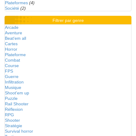
Plateformes
(4)
Société
(2)
Filtrer par genre
Arcade
Aventure
Beat'em all
Cartes
Horror
Plateforme
Combat
Course
FPS
Guerre
Infiltration
Musique
Shoot'em up
Puzzle
Rail Shooter
Réflexion
RPG
Shooter
Stratégie
Survival horror