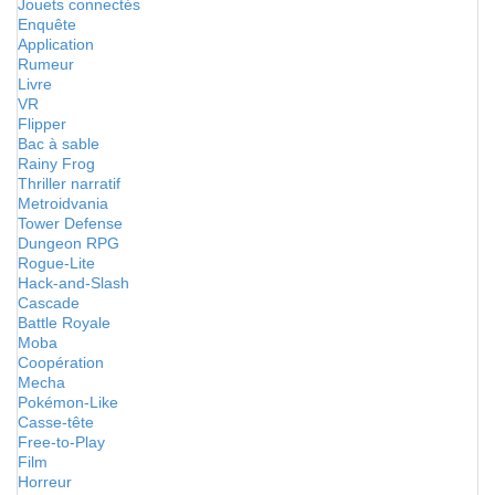
Jouets connectés
Enquête
Application
Rumeur
Livre
VR
Flipper
Bac à sable
Rainy Frog
Thriller narratif
Metroidvania
Tower Defense
Dungeon RPG
Rogue-Lite
Hack-and-Slash
Cascade
Battle Royale
Moba
Coopération
Mecha
Pokémon-Like
Casse-tête
Free-to-Play
Film
Horreur