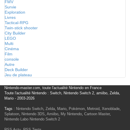
FMV
Survie
Exploration
Livres
Tactical-RPG
Twin-stick shooter
City Builder
LEGO
Multi
Cinéma
Film
console
Autre
Deck Builder
Jeu de plateau
Nintendo-master.com, toute l'actualité Nintendo en France
Toute l'actualité Nintendo : Switch, Nintendo Switch 2, amiibo, Zelda,
Mario - 2003-2026
Tags :
Nintendo Switch
,
Zelda
,
Mario
,
Pokémon
,
Metroid
,
Xenoblade
,
Splatoon
,
Nintendo 3DS
,
Amiibo
,
My Nintendo
,
Cartoon Master
,
Nintendo Labo
Nintendo Switch 2
RSS Actu
,
RSS Tests