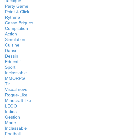
Tactique
Party Game
Point & Click
Rythme
Casse Briques
Compilation
Action
Simulation
Cuisine
Danse
Dessin
Educatif
Sport
Inclassable
MMORPG
Tir
Visual novel
Rogue-Like
Minecraft-like
LEGO
Indies
Gestion
Mode
Inclassable
Football