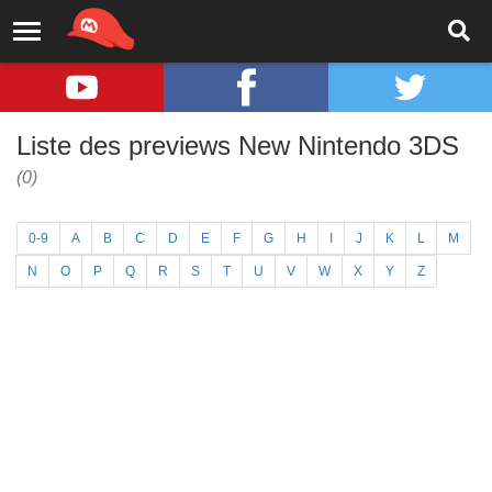
Liste des previews New Nintendo 3DS
(0)
0-9
A
B
C
D
E
F
G
H
I
J
K
L
M
N
O
P
Q
R
S
T
U
V
W
X
Y
Z