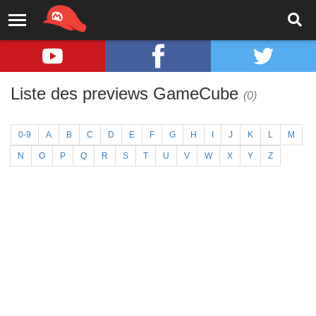
Liste des previews GameCube
(0)
0-9
A
B
C
D
E
F
G
H
I
J
K
L
M
N
O
P
Q
R
S
T
U
V
W
X
Y
Z