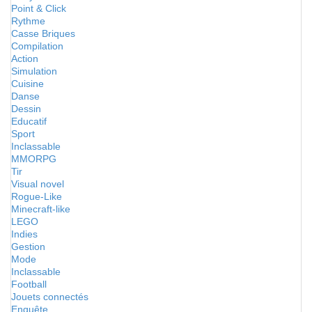
Point & Click
Rythme
Casse Briques
Compilation
Action
Simulation
Cuisine
Danse
Dessin
Educatif
Sport
Inclassable
MMORPG
Tir
Visual novel
Rogue-Like
Minecraft-like
LEGO
Indies
Gestion
Mode
Inclassable
Football
Jouets connectés
Enquête