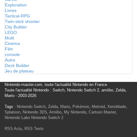
Exploration
Livres
Tactical-RPG
Twin-stick shooter
City Builder
LEGO
Multi
Cinéma
Film
console
Autre
Deck Builder
Jeu de plateau
Nintendo-master.com, toute l'actualité Nintendo en France
Toute l'actualité Nintendo : Switch, Nintendo Switch 2, amiibo, Zelda,
Mario - 2003-2026
Tags :
Nintendo Switch
,
Zelda
,
Mario
,
Pokémon
,
Metroid
,
Xenoblade
,
Splatoon
,
Nintendo 3DS
,
Amiibo
,
My Nintendo
,
Cartoon Master
,
Nintendo Labo
Nintendo Switch 2
RSS Actu
,
RSS Tests