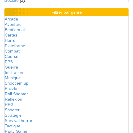
Société
(2)
Filtrer par genre
Arcade
Aventure
Beat'em all
Cartes
Horror
Plateforme
Combat
Course
FPS
Guerre
Infiltration
Musique
Shoot'em up
Puzzle
Rail Shooter
Réflexion
RPG
Shooter
Stratégie
Survival horror
Tactique
Party Game