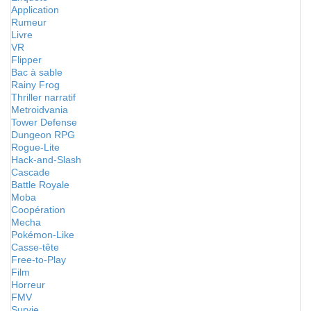
Application
Rumeur
Livre
VR
Flipper
Bac à sable
Rainy Frog
Thriller narratif
Metroidvania
Tower Defense
Dungeon RPG
Rogue-Lite
Hack-and-Slash
Cascade
Battle Royale
Moba
Coopération
Mecha
Pokémon-Like
Casse-tête
Free-to-Play
Film
Horreur
FMV
Survie