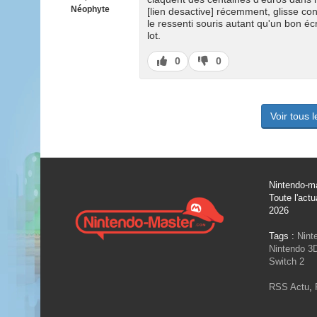
Néophyte
[lien desactive] récemment, glisse con
le ressenti souris autant qu'un bon éc
lot.
J’aime
J’aime
0
0
pas
Voir tous 
Nintendo-ma
Toute l'actu
2026
Tags :
Nint
Nintendo 3
Switch 2
RSS Actu
,