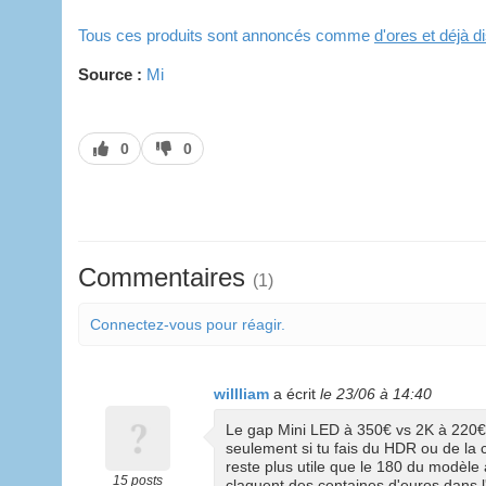
Tous ces produits sont annoncés comme
d'ores et déjà 
Source :
Mi
J’aime
J’aime
0
0
pas
Commentaires
(1)
Connectez-vous pour réagir.
willliam
a écrit
le 23/06 à 14:40
Le gap Mini LED à 350€ vs 2K à 220€ m
seulement si tu fais du HDR ou de la 
reste plus utile que le 180 du modèle 
15 posts
claquent des centaines d'euros dans l'é