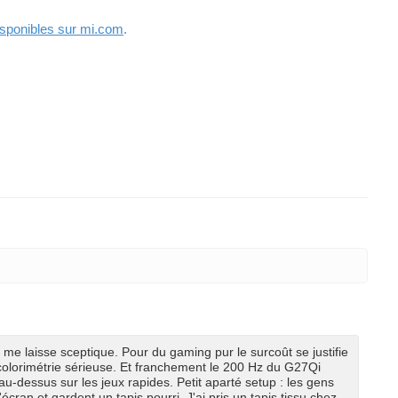
disponibles sur mi.com
.
e laisse sceptique. Pour du gaming pur le surcoût se justifie
colorimétrie sérieuse. Et franchement le 200 Hz du G27Qi
au-dessus sur les jeux rapides. Petit aparté setup : les gens
cran et gardent un tapis pourri. J'ai pris un tapis tissu chez