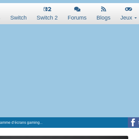
s
Switch
Switch 2
Forums
Blogs
Jeux
gamme d’écrans gaming...