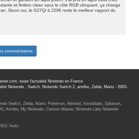
stante et finition clean sans le côté RGB clinquant, ça change
ran. Sinon oui, le G27Qi à 220€ reste le meilleur rapport du
les commentaires
ster.com, toute l'actualité Nintendo en France
alité Nintendo : Switch, Nintendo Switch 2, amiibo, Zelda, Mario - 2003-
endo Switch
,
Zelda
,
Mario
,
Pokémon
,
Metroid
,
Xenoblade
,
Splatoon
,
DS
,
Amiibo
,
My Nintendo
,
Cartoon Master
,
Nintendo Labo
Nintendo
RSS Tests