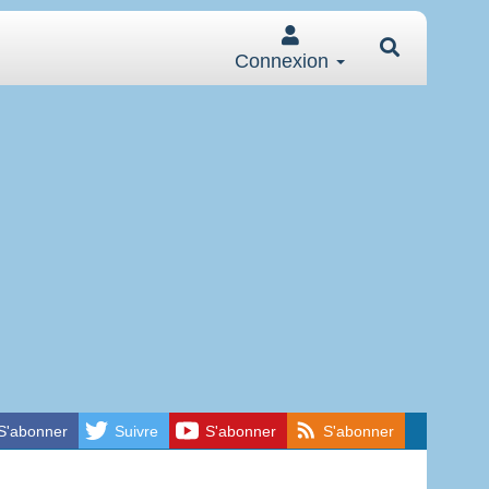
Connexion
S'abonner
Suivre
S'abonner
S'abonner