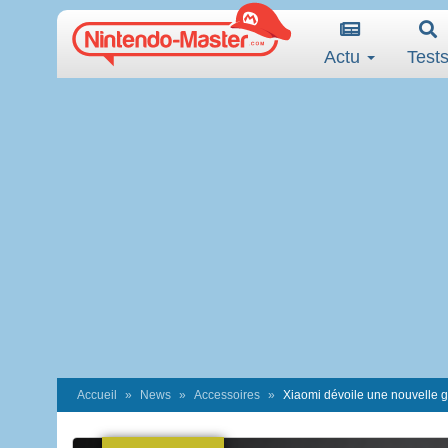
Actu
Test
Accueil
News
Accessoires
Xiaomi dévoile une nouvelle 