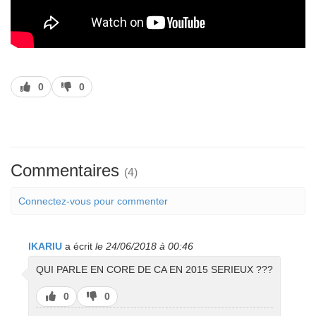
J’aime
J’aime
0
0
pas
Commentaires
(4)
Connectez-vous pour commenter
IKARIU
a écrit
le 24/06/2018 à 00:46
QUI PARLE EN CORE DE CA EN 2015 SERIEUX ???
J’aime
J’aime
0
0
pas