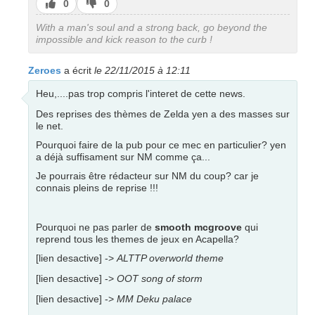
J’aime
J’aime
0
0
pas
With a man's soul and a strong back, go beyond the
impossible and kick reason to the curb !
Zeroes
a écrit
le 22/11/2015 à 12:11
Heu,....pas trop compris l'interet de cette news.
Des reprises des thèmes de Zelda yen a des masses sur
le net.
Pourquoi faire de la pub pour ce mec en particulier? yen
a déjà suffisament sur NM comme ça...
Je pourrais être rédacteur sur NM du coup? car je
connais pleins de reprise !!!
Pourquoi ne pas parler de
smooth mcgroove
qui
reprend tous les themes de jeux en Acapella?
[lien desactive] ->
ALTTP overworld theme
[lien desactive] ->
OOT song of storm
[lien desactive] ->
MM Deku palace