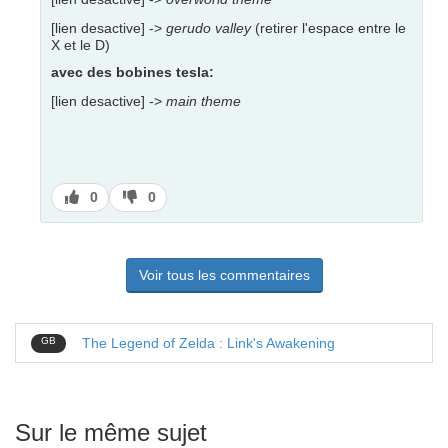
[lien desactive] ->
gerudo valley
(retirer l'espace entre le
X et le D)
avec des bobines tesla:
[lien desactive] ->
main theme
J’aime
J’aime
0
0
pas
Voir tous les commentaires
GB
The Legend of Zelda : Link's Awakening
Sur le même sujet