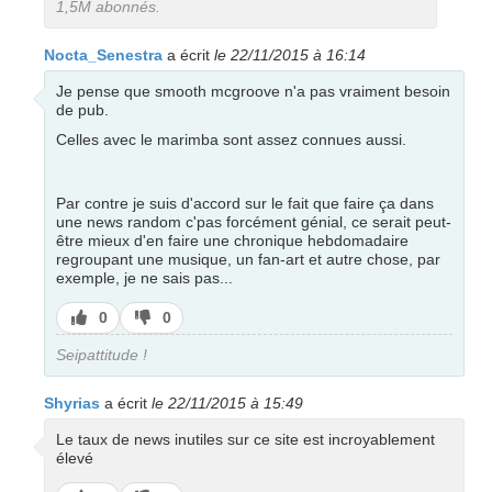
1,5M abonnés.
Nocta_Senestra
a écrit
le 22/11/2015 à 16:14
Je pense que smooth mcgroove n'a pas vraiment besoin
de pub.
Celles avec le marimba sont assez connues aussi.
Par contre je suis d'accord sur le fait que faire ça dans
une news random c'pas forcément génial, ce serait peut-
être mieux d'en faire une chronique hebdomadaire
regroupant une musique, un fan-art et autre chose, par
exemple, je ne sais pas...
J’aime
J’aime
0
0
pas
Seipattitude !
Shyrias
a écrit
le 22/11/2015 à 15:49
Le taux de news inutiles sur ce site est incroyablement
élevé