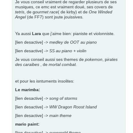
Je vous conseil vraiment de regarder plusieurs de ses
musiques, ce emc est vraiment doué, ses covers de
tetris
, de g
ourmet race
( de kirby) et de
One Winded
Angel
(de FF7) sont jsute jouissives.
Ya aussi
Lara
que j'aime bien: pianiste et violonniste.
[lien desactive] ->
medley de OOT au piano
[lien desactive] ->
SS au piano + violin
Je vous conseil aussi ses themes de
pokemon
, p
irates
des caraibes
, de
mortal combat.
et pour les isntuments insolites:
Le marimba:
[lien desactive] ->
song of storms
[lien desactive] ->
WW Dragon Roost Island
[lien desactive] ->
main theme
mario paint:
[lien desactive] ->
overworld theme