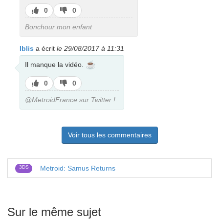
J’aime
J’aime
0
0
pas
Bonchour mon enfant
Iblis
a écrit
le 29/08/2017 à 11:31
☕
Il manque la vidéo.
J’aime
J’aime
0
0
pas
@MetroidFrance sur Twitter !
Voir tous les commentaires
3DS
Metroid: Samus Returns
Sur le même sujet