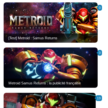
0
[Test] Metroid : Samus Returns
0
Metroid Samus Returns : la publicité française
19