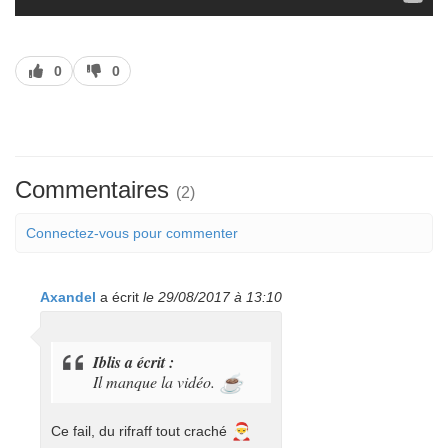
J’aime
J’aime
0
0
pas
Commentaires
(2)
Connectez-vous pour commenter
Axandel
a écrit
le 29/08/2017 à 13:10
Iblis a écrit :
Il manque la vidéo.
☕
🎅
Ce fail, du rifraff tout craché