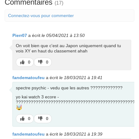
Commentaires
(17)
Connectez-vous pour commenter
Pierr07
a écrit
le 05/04/2021 à 13:50
On voit bien que c'est au Japon uniquement quand tu
vois XY en haut du classement ahah
J’aime
J’aime
0
0
pas
fandematoufeu
a écrit
le 18/03/2021 à 19:41
spectre psychic - vedu que les autres ?????????????
yo kai watch 3 ecore -
?????????????????????????????????????????????????
🤯
J’aime
J’aime
0
0
pas
fandematoufeu
a écrit
le 18/03/2021 à 19:39