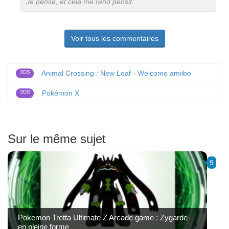
Je pense, et cela me rend pensif.
Voir tous les commentaires
3DS
Animal Crossing : New Leaf - Welcome amiibo
3DS
Pokémon X
Sur le même sujet
9
Pokemon Tretta Ultimate Z Arcade game : Zygarde
en pleine forme