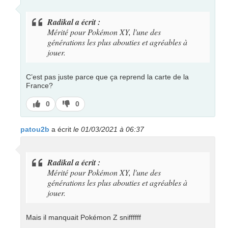
Radikal a écrit :
Mérité pour Pokémon XY, l'une des
générations les plus abouties et agréables à
jouer.
C’est pas juste parce que ça reprend la carte de la
France?
J’aime
J’aime
0
0
pas
patou2b
a écrit
le 01/03/2021 à 06:37
Radikal a écrit :
Mérité pour Pokémon XY, l'une des
générations les plus abouties et agréables à
jouer.
Mais il manquait Pokémon Z sniffffff