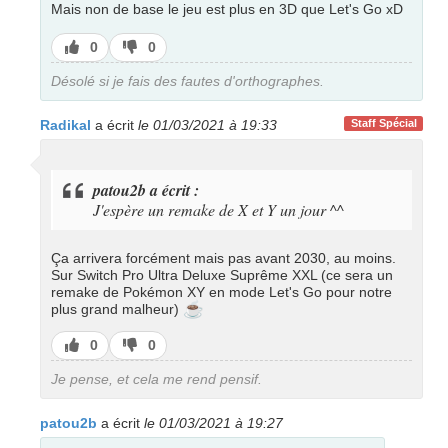
Mais non de base le jeu est plus en 3D que Let's Go xD
J’aime
J’aime
0
0
pas
Désolé si je fais des fautes d'orthographes.
Radikal
a écrit
le 01/03/2021 à 19:33
Staff Spécial
patou2b a écrit :
J'espère un remake de X et Y un jour ^^
Ça arrivera forcément mais pas avant 2030, au moins.
Sur Switch Pro Ultra Deluxe Suprême XXL (ce sera un
remake de Pokémon XY en mode Let's Go pour notre
☕
plus grand malheur)
J’aime
J’aime
0
0
pas
Je pense, et cela me rend pensif.
patou2b
a écrit
le 01/03/2021 à 19:27