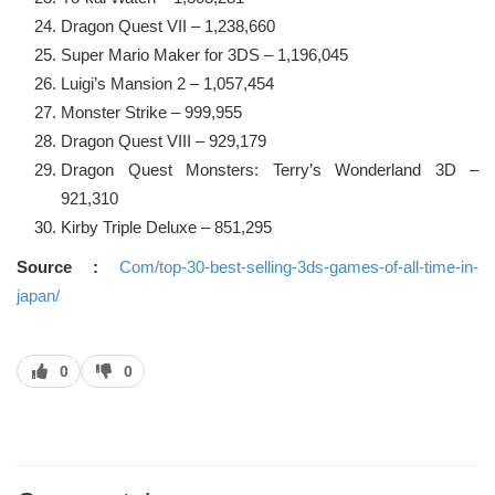
Dragon Quest VII – 1,238,660
Super Mario Maker for 3DS – 1,196,045
Luigi’s Mansion 2 – 1,057,454
Monster Strike – 999,955
Dragon Quest VIII – 929,179
Dragon Quest Monsters: Terry’s Wonderland 3D –
921,310
Kirby Triple Deluxe – 851,295
Source :
Com/top-30-best-selling-3ds-games-of-all-time-in-
japan/
J’aime
J’aime
0
0
pas