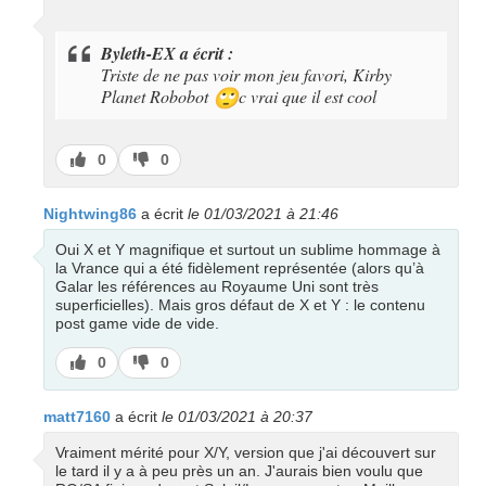
Byleth-EX a écrit :
Triste de ne pas voir mon jeu favori, Kirby
Planet Robobot
c vrai que il est cool
🙄
J’aime
J’aime
0
0
pas
Nightwing86
a écrit
le 01/03/2021 à 21:46
Oui X et Y magnifique et surtout un sublime hommage à
la Vrance qui a été fidèlement représentée (alors qu’à
Galar les références au Royaume Uni sont très
superficielles). Mais gros défaut de X et Y : le contenu
post game vide de vide.
J’aime
J’aime
0
0
pas
matt7160
a écrit
le 01/03/2021 à 20:37
Vraiment mérité pour X/Y, version que j'ai découvert sur
le tard il y a à peu près un an. J'aurais bien voulu que