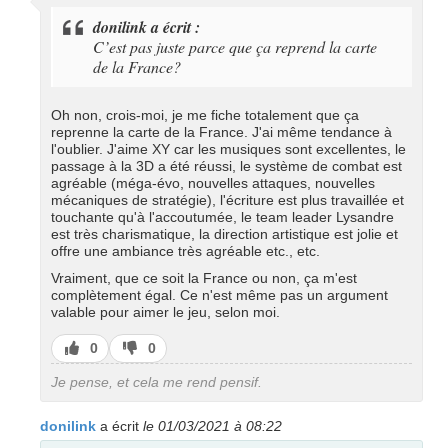
donilink a écrit :
C’est pas juste parce que ça reprend la carte
de la France?
Oh non, crois-moi, je me fiche totalement que ça
reprenne la carte de la France. J'ai même tendance à
l'oublier. J'aime XY car les musiques sont excellentes, le
passage à la 3D a été réussi, le système de combat est
agréable (méga-évo, nouvelles attaques, nouvelles
mécaniques de stratégie), l'écriture est plus travaillée et
touchante qu'à l'accoutumée, le team leader Lysandre
est très charismatique, la direction artistique est jolie et
offre une ambiance très agréable etc., etc.
Vraiment, que ce soit la France ou non, ça m'est
complètement égal. Ce n'est même pas un argument
valable pour aimer le jeu, selon moi.
J’aime
J’aime
0
0
pas
Je pense, et cela me rend pensif.
donilink
a écrit
le 01/03/2021 à 08:22