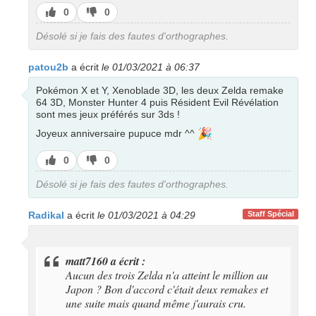
J’aime
J’aime
0
0
pas
Désolé si je fais des fautes d'orthographes.
patou2b
a écrit
le 01/03/2021 à 06:37
Pokémon X et Y, Xenoblade 3D, les deux Zelda remake
64 3D, Monster Hunter 4 puis Résident Evil Révélation
sont mes jeux préférés sur 3ds !
🎉
Joyeux anniversaire pupuce mdr ^^
J’aime
J’aime
0
0
pas
Désolé si je fais des fautes d'orthographes.
Radikal
a écrit
le 01/03/2021 à 04:29
Staff Spécial
matt7160 a écrit :
Aucun des trois Zelda n'a atteint le million au
Japon ? Bon d'accord c'était deux remakes et
une suite mais quand même j'aurais cru.