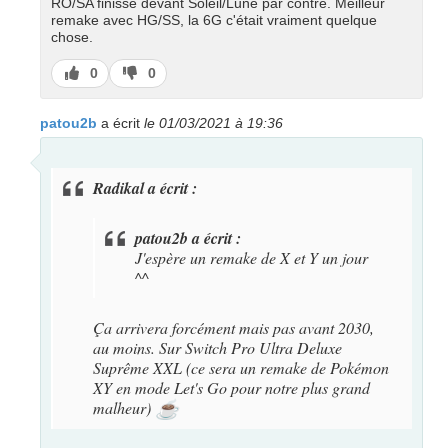
RO/SA finisse devant Soleil/Lune par contre. Meilleur
remake avec HG/SS, la 6G c'était vraiment quelque
chose.
J’aime
J’aime
0
0
pas
patou2b
a écrit
le 01/03/2021 à 19:36
Radikal a écrit :
patou2b a écrit :
J'espère un remake de X et Y un jour
^^
Ça arrivera forcément mais pas avant 2030,
au moins. Sur Switch Pro Ultra Deluxe
Suprême XXL (ce sera un remake de Pokémon
XY en mode Let's Go pour notre plus grand
malheur)
☕