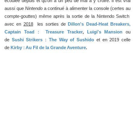
écoulée depuis et qu'on a un peu de mal à y croire. Il est vrai
aussi que
Nintendo
a continué à alimenter la console (certes au
compte-gouttes) même après la sortie de la Nintendo Switch
avec en
2018
les sorties de
Dillon's Dead-Heat Breakers,
Captain Toad : Treasure Tracker
,
Luigi's Mansion
ou
de
Sushi Strikers : The Way of Sushido
et en 2019 celle
de
Kirby : Au Fil de la Grande Aventure
.