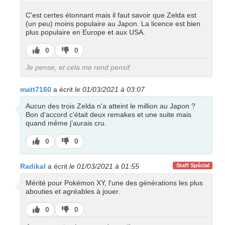
C'est certes étonnant mais il faut savoir que Zelda est
(un peu) moins populaire au Japon. La licence est bien
plus populaire en Europe et aux USA.
J’aime
J’aime
0
0
pas
Je pense, et cela me rend pensif.
matt7160
a écrit
le 01/03/2021 à 03:07
Aucun des trois Zelda n'a atteint le million au Japon ?
Bon d'accord c'était deux remakes et une suite mais
quand même j'aurais cru.
J’aime
J’aime
0
0
pas
Radikal
a écrit
le 01/03/2021 à 01:55
Staff Spécial
Mérité pour Pokémon XY, l'une des générations les plus
abouties et agréables à jouer.
J’aime
J’aime
0
0
pas