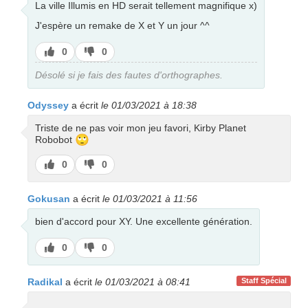
La ville Illumis en HD serait tellement magnifique x)
J'espère un remake de X et Y un jour ^^
J’aime
J’aime
0
0
pas
Désolé si je fais des fautes d'orthographes.
Odyssey
a écrit
le 01/03/2021 à 18:38
Triste de ne pas voir mon jeu favori, Kirby Planet
🙄
Robobot
J’aime
J’aime
0
0
pas
Gokusan
a écrit
le 01/03/2021 à 11:56
bien d'accord pour XY. Une excellente génération.
J’aime
J’aime
0
0
pas
Radikal
a écrit
le 01/03/2021 à 08:41
Staff Spécial