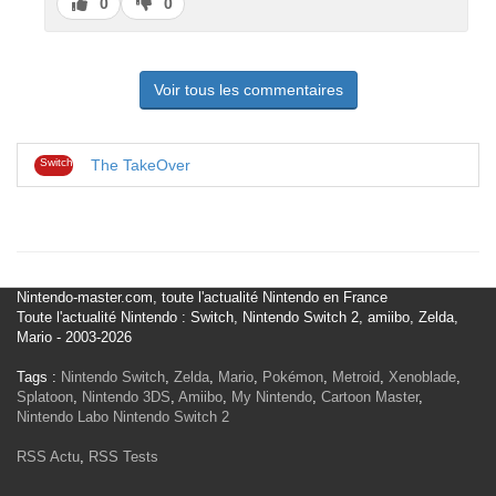
J’aime
J’aime
0
0
pas
Voir tous les commentaires
Switch
The TakeOver
Nintendo-master.com, toute l'actualité Nintendo en France
Toute l'actualité Nintendo : Switch, Nintendo Switch 2, amiibo, Zelda,
Mario - 2003-2026
Tags :
Nintendo Switch
,
Zelda
,
Mario
,
Pokémon
,
Metroid
,
Xenoblade
,
Splatoon
,
Nintendo 3DS
,
Amiibo
,
My Nintendo
,
Cartoon Master
,
Nintendo Labo
Nintendo Switch 2
RSS Actu
,
RSS Tests