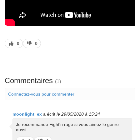
J’aime
J’aime
0
0
pas
Commentaires
(1)
Connectez-vous pour commenter
moonlight_ex
a écrit
le 29/05/2020 à 15:24
Je recommande Fight'n rage si vous aimez le genre
aussi.