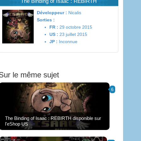
The Binding of Isaac : REBIRTH
Développeur :
Nicalis
Sorties :
FR :
29 octobre 2015
US :
23 juillet 2015
JP :
Inconnue
Sur le même sujet
6
The Binding of Isaac : REBIRTH disponible sur
l'eShop US