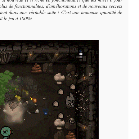
plus de fonctionnalités, d'améliorations et de nouveaux secrets
aient dans une véritable suite ! C'est une immense quantité de
it le jeu à 100%!