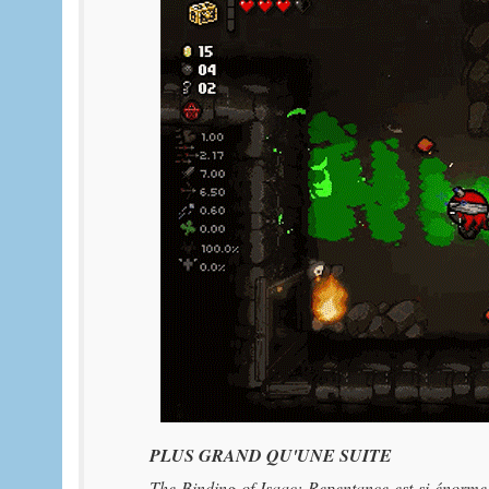
PLUS GRAND QU'UNE SUITE
The Binding of Isaac: Repentance est si énorme, 