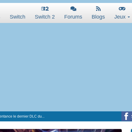
s
Switch
Switch 2
Forums
Blogs
Jeux
entance le dernier DLC du...