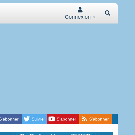
Connexion
S'abonner
Suivre
S'abonner
S'abonner