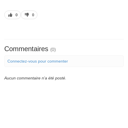
J’aime
J’aime
0
0
pas
Commentaires
(0)
Connectez-vous pour commenter
Aucun commentaire n'a été posté.