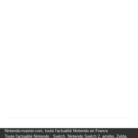
Nintendo-master.com, toute l'actualité Nintendo en France
Toute l'actualité Nintendo : Switch, Nintendo Switch 2, amiibo, Zelda,