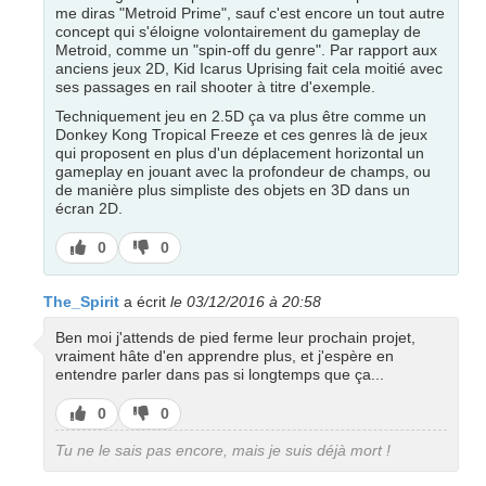
me diras "Metroid Prime", sauf c'est encore un tout autre
concept qui s'éloigne volontairement du gameplay de
Metroid, comme un "spin-off du genre". Par rapport aux
anciens jeux 2D, Kid Icarus Uprising fait cela moitié avec
ses passages en rail shooter à titre d'exemple.
Techniquement jeu en 2.5D ça va plus être comme un
Donkey Kong Tropical Freeze et ces genres là de jeux
qui proposent en plus d'un déplacement horizontal un
gameplay en jouant avec la profondeur de champs, ou
de manière plus simpliste des objets en 3D dans un
écran 2D.
J’aime
J’aime
0
0
pas
The_Spirit
a écrit
le 03/12/2016 à 20:58
Ben moi j'attends de pied ferme leur prochain projet,
vraiment hâte d'en apprendre plus, et j'espère en
entendre parler dans pas si longtemps que ça...
J’aime
J’aime
0
0
pas
Tu ne le sais pas encore, mais je suis déjà mort !