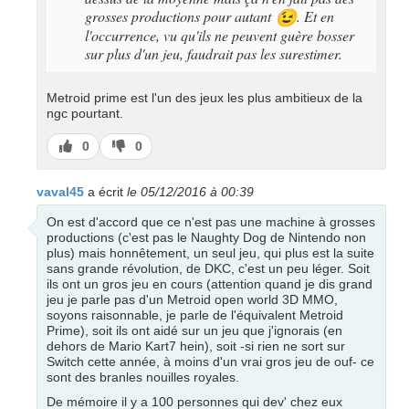
grosses productions pour autant
. Et en
😉
l'occurrence, vu qu'ils ne peuvent guère bosser
sur plus d'un jeu, faudrait pas les surestimer.
Metroid prime est l'un des jeux les plus ambitieux de la
ngc pourtant.
J’aime
J’aime
0
0
pas
vaval45
a écrit
le 05/12/2016 à 00:39
On est d'accord que ce n'est pas une machine à grosses
productions (c'est pas le Naughty Dog de Nintendo non
plus) mais honnêtement, un seul jeu, qui plus est la suite
sans grande révolution, de DKC, c'est un peu léger. Soit
ils ont un gros jeu en cours (attention quand je dis grand
jeu je parle pas d'un Metroid open world 3D MMO,
soyons raisonnable, je parle de l'équivalent Metroid
Prime), soit ils ont aidé sur un jeu que j'ignorais (en
dehors de Mario Kart7 hein), soit -si rien ne sort sur
Switch cette année, à moins d'un vrai gros jeu de ouf- ce
sont des branles nouilles royales.
De mémoire il y a 100 personnes qui dev' chez eux