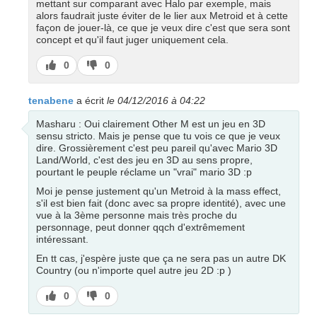
mettant sur comparant avec Halo par exemple, mais
alors faudrait juste éviter de le lier aux Metroid et à cette
façon de jouer-là, ce que je veux dire c'est que sera sont
concept et qu'il faut juger uniquement cela.
J’aime
J’aime
0
0
pas
tenabene
a écrit
le 04/12/2016 à 04:22
Masharu : Oui clairement Other M est un jeu en 3D
sensu stricto. Mais je pense que tu vois ce que je veux
dire. Grossièrement c'est peu pareil qu'avec Mario 3D
Land/World, c'est des jeu en 3D au sens propre,
pourtant le peuple réclame un "vrai" mario 3D :p
Moi je pense justement qu'un Metroid à la mass effect,
s'il est bien fait (donc avec sa propre identité), avec une
vue à la 3ème personne mais très proche du
personnage, peut donner qqch d'extrêmement
intéressant.
En tt cas, j'espère juste que ça ne sera pas un autre DK
Country (ou n'importe quel autre jeu 2D :p )
J’aime
J’aime
0
0
pas