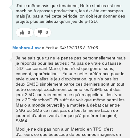
J'ai le même avis que tenabene, Retro studios est une
machine à grosses productions, les dkr étaient sympas
mais j'ai pas aimé cette période, on doit leur donner des
projets plus ambitieux qu'un jeu de p-f 2D.
J’aime
J’aime
0
0
pas
Masharu-Law
a écrit
le 04/12/2016 à 10:03
Je ne sais que tu ne le pense pas personnellement mais
je réponds pour les autres : Ya pas de vraie ou fausse
"3D" concernant Mario, tout n'est que genre, sens,
concept, appréciation... Ya une nette préférence pour le
style ouvert alias le jeu d'exploration, que n'a pas les
deux SM3D simplement parce ces derniers sont un tout
autre concept exactement comme les NSMB sont des
jeux 2.5D contrairement à ce qu'on appellerait les "vrai
jeux 2D oldschool". Et suffit de voir que même parmi les
Mario à monde ouvert il y a matière à débat car entre
SMG ou SMS ce n'est pas du tout la même façon de
jouer et d'autres vont aller jusqu'à préférer l'originel,
SM64.
Mpoi je ne dis pas non à un Metroid en TPS, c'est
d'ailleurs ce que beaucoup de personnes imagines en