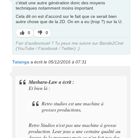
c'était une autre génération donc des moyens
techniques notamment moins important.
Cela dit on est d'accord sur le fait que ce serait bien
autre chose que de la 2D. On en a eu (trop ?) sur la U.
J’aime
J’aime
0
0
pas
Fan d'audiovisuel ? Tu peux me suivre sur Bande2Ciné
(YouTube / Facebook / Twitter) ;)
Tatanga
a écrit
le 05/12/2016 à 07:31
Masharu-Law a écrit :
Et bien là :
Retro studios est une machine à
grosses productions,
Retro Studios n'est pas une machine à grosse
production. Leur jeux a une certaine qualité au
dessus de la moyenne mais ça n'en fait pas des