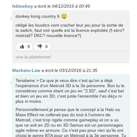
leblueboy
a écrit
le 04/12/2016 à 00:49
🤤
donkey kong country 6
obligé les loustics vont cracher leur jeu pour la sortie de
la switch, faut voir quelle est la licence exploitée (f-zéro?
metroid? DKC? nouvelle licence?)
J’aime
J’aime
0
0
pas
vive la plateforme!
Masharu-Law
a écrit
le 03/12/2016 à 21:35
Tenabene > Ce que je veux dire c'est qu'on a déjà
l'expérience d'un Metroid 3D à la 3e personne. Bon tu le
considères comme étant un jeu en "2.5D", sauf c'est bel
et bien un jeu en 3D, c'est juste l'ensemble t'as déçu ni
plus ni moins.
Personnellement je pense que le concept à la Halo ou
Mass Effect ne collerait pas du tout à l'univers de
Metroid, c'est trop rigide comme gameplay et on a vu
que ce soit en 2D ou en 3D Samus est un personnages
agile même en armure. Ce n'est pas pour rien qu'ils ont
choisi le genre BTA pour un Metroid à la 3e personne. Tu