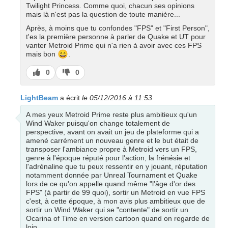
Twilight Princess. Comme quoi, chacun ses opinions
mais là n'est pas la question de toute manière...
Après, à moins que tu confondes "FPS" et "First Person",
t'es la première personne à parler de Quake et UT pour
vanter Metroid Prime qui n'a rien à avoir avec ces FPS
😄
mais bon
.
J’aime
J’aime
0
0
pas
LightBeam
a écrit
le 05/12/2016 à 11:53
A mes yeux Metroid Prime reste plus ambitieux qu'un
Wind Waker puisqu'on change totalement de
perspective, avant on avait un jeu de plateforme qui a
amené carrément un nouveau genre et le but était de
transposer l'ambiance propre à Metroid vers un FPS,
genre à l'époque réputé pour l'action, la frénésie et
l'adrénaline que tu peux ressentir en y jouant, réputation
notamment donnée par Unreal Tournament et Quake
lors de ce qu'on appelle quand même "l'âge d'or des
FPS" (à partir de 99 quoi), sortir un Metroid en vue FPS
c'est, à cette époque, à mon avis plus ambitieux que de
sortir un Wind Waker qui se "contente" de sortir un
Ocarina of Time en version cartoon quand on regarde de
loin.