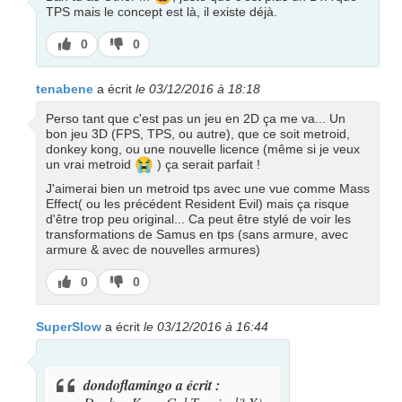
TPS mais le concept est là, il existe déjà.
J’aime
J’aime
0
0
pas
tenabene
a écrit
le 03/12/2016 à 18:18
Perso tant que c'est pas un jeu en 2D ça me va... Un
bon jeu 3D (FPS, TPS, ou autre), que ce soit metroid,
donkey kong, ou une nouvelle licence (même si je veux
😭
un vrai metroid
) ça serait parfait !
J'aimerai bien un metroid tps avec une vue comme Mass
Effect( ou les précédent Resident Evil) mais ça risque
d'être trop peu original... Ca peut être stylé de voir les
transformations de Samus en tps (sans armure, avec
armure & avec de nouvelles armures)
J’aime
J’aime
0
0
pas
SuperSlow
a écrit
le 03/12/2016 à 16:44
dondoflamingo a écrit :