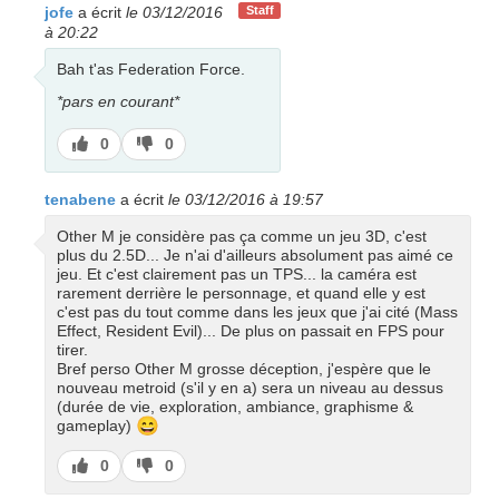
jofe
a écrit
le 03/12/2016
Staff
à 20:22
Bah t'as Federation Force.
*pars en courant*
J’aime
J’aime
0
0
pas
tenabene
a écrit
le 03/12/2016 à 19:57
Other M je considère pas ça comme un jeu 3D, c'est
plus du 2.5D... Je n'ai d'ailleurs absolument pas aimé ce
jeu. Et c'est clairement pas un TPS... la caméra est
rarement derrière le personnage, et quand elle y est
c'est pas du tout comme dans les jeux que j'ai cité (Mass
Effect, Resident Evil)... De plus on passait en FPS pour
tirer.
Bref perso Other M grosse déception, j'espère que le
nouveau metroid (s'il y en a) sera un niveau au dessus
(durée de vie, exploration, ambiance, graphisme &
😄
gameplay)
J’aime
J’aime
0
0
pas