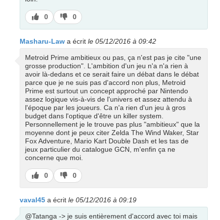
J’aime
J’aime
0
0
pas
Masharu-Law
a écrit
le 05/12/2016 à 09:42
Metroid Prime ambitieux ou pas, ça n'est pas je cite "une
grosse production". L'ambition d'un jeu n'a n'a rien à
avoir là-dedans et ce serait faire un débat dans le débat
parce que je ne suis pas d'accord non plus, Metroid
Prime est surtout un concept approché par Nintendo
assez logique vis-à-vis de l'univers et assez attendu à
l'époque par les joueurs. Ca n'a rien d'un jeu à gros
budget dans l'optique d'être un killer system.
Personnellement je le trouve pas plus "ambitieux" que la
moyenne dont je peux citer Zelda The Wind Waker, Star
Fox Adventure, Mario Kart Double Dash et les tas de
jeux particulier du catalogue GCN, m'enfin ça ne
concerne que moi.
J’aime
J’aime
0
0
pas
vaval45
a écrit
le 05/12/2016 à 09:19
@Tatanga -> je suis entièrement d'accord avec toi mais