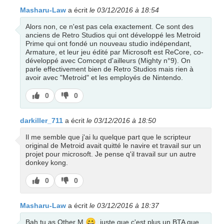
Masharu-Law
a écrit
le 03/12/2016 à 18:54
Alors non, ce n'est pas cela exactement. Ce sont des
anciens de Retro Studios qui ont développé les Metroid
Prime qui ont fondé un nouveau studio indépendant,
Armature, et leur jeu édité par Microsoft est ReCore, co-
développé avec Comcept d'ailleurs (Mighty n°9). On
parle effectivement bien de Retro Studios mais rien à
avoir avec "Metroid" et les employés de Nintendo.
J’aime
J’aime
0
0
pas
darkiller_711
a écrit
le 03/12/2016 à 18:50
Il me semble que j'ai lu quelque part que le scripteur
original de Metroid avait quitté le navire et travail sur un
projet pour microsoft. Je pense q'il travail sur un autre
donkey kong.
J’aime
J’aime
0
0
pas
Masharu-Law
a écrit
le 03/12/2016 à 18:37
😄
Bah tu as Other M
, juste que c'est plus un BTA que