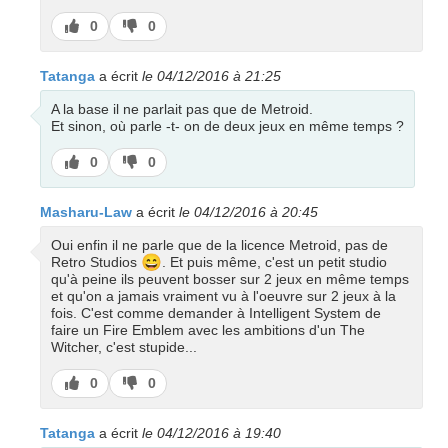
J’aime
J’aime
0
0
pas
Tatanga
a écrit
le 04/12/2016 à 21:25
A la base il ne parlait pas que de Metroid.
Et sinon, où parle -t- on de deux jeux en même temps ?
J’aime
J’aime
0
0
pas
Masharu-Law
a écrit
le 04/12/2016 à 20:45
Oui enfin il ne parle que de la licence Metroid, pas de
😄
Retro Studios
. Et puis même, c'est un petit studio
qu'à peine ils peuvent bosser sur 2 jeux en même temps
et qu'on a jamais vraiment vu à l'oeuvre sur 2 jeux à la
fois. C'est comme demander à Intelligent System de
faire un Fire Emblem avec les ambitions d'un The
Witcher, c'est stupide...
J’aime
J’aime
0
0
pas
Tatanga
a écrit
le 04/12/2016 à 19:40