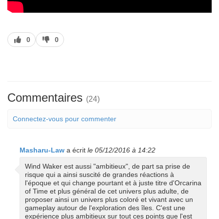
J’aime
J’aime
0
0
pas
Commentaires
(24)
Connectez-vous pour commenter
Masharu-Law
a écrit
le 05/12/2016 à 14:22
Wind Waker est aussi "ambitieux", de part sa prise de
risque qui a ainsi suscité de grandes réactions à
l'époque et qui change pourtant et à juste titre d'Orcarina
of Time et plus général de cet univers plus adulte, de
proposer ainsi un univers plus coloré et vivant avec un
gameplay autour de l'exploration des îles. C'est une
expérience plus ambitieux sur tout ces points que l'est