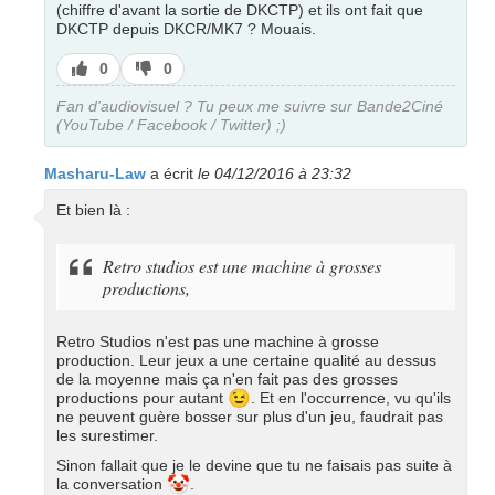
(chiffre d'avant la sortie de DKCTP) et ils ont fait que
DKCTP depuis DKCR/MK7 ? Mouais.
J’aime
J’aime
0
0
pas
Fan d'audiovisuel ? Tu peux me suivre sur Bande2Ciné
(YouTube / Facebook / Twitter) ;)
Masharu-Law
a écrit
le 04/12/2016 à 23:32
Et bien là :
Retro studios est une machine à grosses
productions,
Retro Studios n'est pas une machine à grosse
production. Leur jeux a une certaine qualité au dessus
de la moyenne mais ça n'en fait pas des grosses
😉
productions pour autant
. Et en l'occurrence, vu qu'ils
ne peuvent guère bosser sur plus d'un jeu, faudrait pas
les surestimer.
Sinon fallait que je le devine que tu ne faisais pas suite à
🤡
la conversation
.