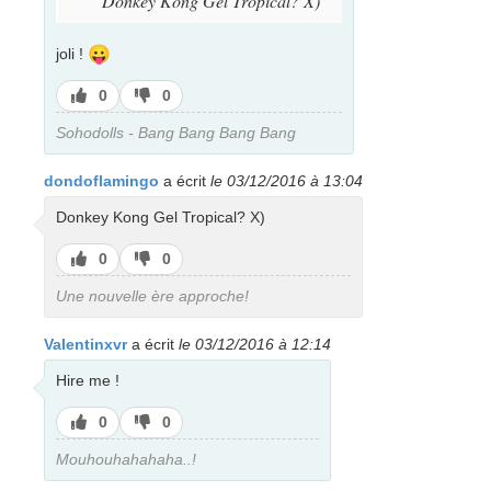
Donkey Kong Gel Tropical? X)
😛
joli !
J’aime
J’aime
0
0
pas
Sohodolls - Bang Bang Bang Bang
dondoflamingo
a écrit
le 03/12/2016 à 13:04
Donkey Kong Gel Tropical? X)
J’aime
J’aime
0
0
pas
Une nouvelle ère approche!
Valentinxvr
a écrit
le 03/12/2016 à 12:14
Hire me !
J’aime
J’aime
0
0
pas
Mouhouhahahaha..!