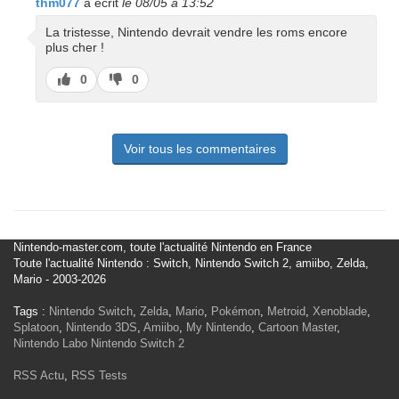
thm077
a écrit
le 08/05 à 13:52
La tristesse, Nintendo devrait vendre les roms encore
plus cher !
J’aime
J’aime
0
0
pas
Voir tous les commentaires
Nintendo-master.com, toute l'actualité Nintendo en France
Toute l'actualité Nintendo : Switch, Nintendo Switch 2, amiibo, Zelda,
Mario - 2003-2026
Tags :
Nintendo Switch
,
Zelda
,
Mario
,
Pokémon
,
Metroid
,
Xenoblade
,
Splatoon
,
Nintendo 3DS
,
Amiibo
,
My Nintendo
,
Cartoon Master
,
Nintendo Labo
Nintendo Switch 2
RSS Actu
,
RSS Tests