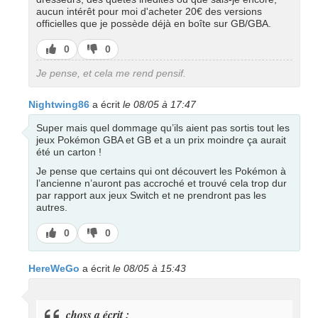
aucun intérêt pour moi d'acheter 20€ des versions
officielles que je possède déjà en boîte sur GB/GBA.
J’aime
J’aime
0
0
pas
Je pense, et cela me rend pensif.
Nightwing86
a écrit
le 08/05 à 17:47
Super mais quel dommage qu’ils aient pas sortis tout les
jeux Pokémon GBA et GB et a un prix moindre ça aurait
été un carton !
Je pense que certains qui ont découvert les Pokémon à
l’ancienne n’auront pas accroché et trouvé cela trop dur
par rapport aux jeux Switch et ne prendront pas les
autres.
J’aime
J’aime
0
0
pas
HereWeGo
a écrit
le 08/05 à 15:43
choss a écrit :