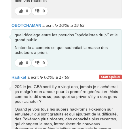
bien vos roucools.
J’aime
J’aime
0
0
pas
OBOTCHAMAN
a écrit
le 10/05 à 19:53
quel décalage entre les pseudos "spécialistes du jv" et le
grand public.
Nintendo a compris ce que souhaitait la masse des
acheteurs a priori.
J’aime
J’aime
0
0
pas
Radikal
a écrit
le 08/05 à 17:59
Staff Spécial
20€ le jeu GBA sorti il y a vingt ans, jamais je n'achèterai
ça malgré mon amour pour la première génération. Mais
comme le dit
choss
, pourquoi se priver s'il y a des gens
pour acheter ?
Quand je vois tous les supers hackroms Pokémon sur
émulateur qui sont gratuits et qui ajoutent de la difficulté,
des Pokémon plus récents, des capacités plus récentes,
qui changent la map, introduisent de nouveaux
dresseurs, des quêtes inédites ou que sais-je encore,