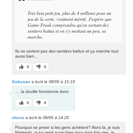
Très bon petit jeu, plus de 4 millions pour un
jeu de la sorte, vraiment mérité. J'espère que
Game Freak comprendra qu'en sortant des
sentiers battus et en s'y mettant un peu, sa
marche.
Ils ne sortent pas des sentiers battus et ça marche tout
aussi bien...
J’aime
J’aime
0
0
pas
Gokusan
a écrit
le 08/05 à 15:19
.....la douille fonctionne donc
J’aime
J’aime
0
0
pas
choss
a écrit
le 08/05 à 14:20
Pourquoi se priver si les gens achètent? Alors là, je suis
Nintendo, si sa vend aussi bien pour trois fois rien, je