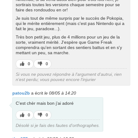
sortirais toutes les versions chaque semestre pour se
faire des rondoudou en or!
Je suis tout de même surpris par le succès de Pokopia,
qui le mérite entièrement (mais c'est pas Nintendo qui a
fait le jeu, paradoxe...).
Très bon petit jeu, plus de 4 millions pour un jeu de la
sorte, vraiment mérité. J'espère que Game Freak
comprendra qu'en sortant des sentiers battus et en s'y
mettant un peu, sa marche.
J’aime
J’aime
0
0
pas
Si vous ne pouvez répondre à l'argument d'autrui, rien
n'est perdu; vous pouvez encore l'injurier
patou2b
a écrit
le 08/05 à 14:20
C'est chèr mais bon j'ai adoré
J’aime
J’aime
0
0
pas
Désolé si je fais des fautes d'orthographes.