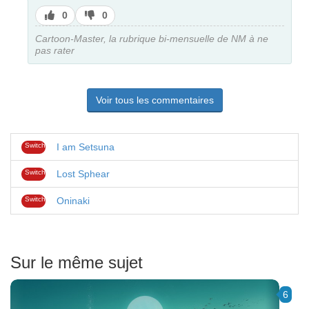
J’aime
J’aime
0
0
pas
Cartoon-Master, la rubrique bi-mensuelle de NM à ne
pas rater
Voir tous les commentaires
Switch
I am Setsuna
Switch
Lost Sphear
Switch
Oninaki
Sur le même sujet
6