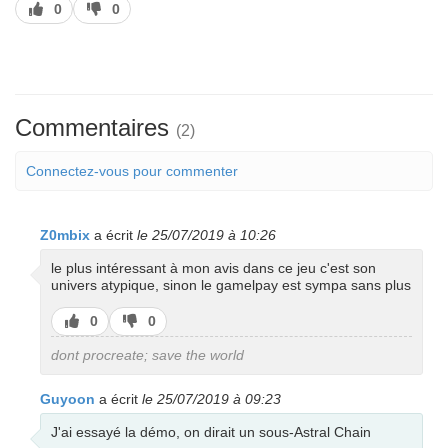
J’aime
J’aime
0
0
pas
Commentaires
(2)
Connectez-vous pour commenter
Z0mbix
a écrit
le 25/07/2019 à 10:26
le plus intéressant à mon avis dans ce jeu c'est son
univers atypique, sinon le gamelpay est sympa sans plus
J’aime
J’aime
0
0
pas
dont procreate; save the world
Guyoon
a écrit
le 25/07/2019 à 09:23
J'ai essayé la démo, on dirait un sous-Astral Chain