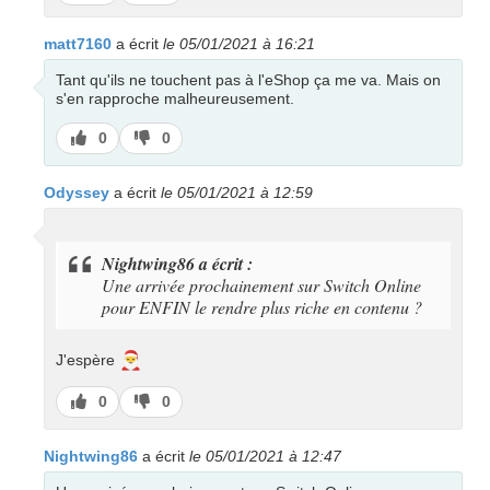
pas
matt7160
a écrit
le 05/01/2021 à 16:21
Tant qu'ils ne touchent pas à l'eShop ça me va. Mais on
s'en rapproche malheureusement.
J’aime
J’aime
0
0
pas
Odyssey
a écrit
le 05/01/2021 à 12:59
Nightwing86 a écrit :
Une arrivée prochainement sur Switch Online
pour ENFIN le rendre plus riche en contenu ?
🎅
J'espère
J’aime
J’aime
0
0
pas
Nightwing86
a écrit
le 05/01/2021 à 12:47