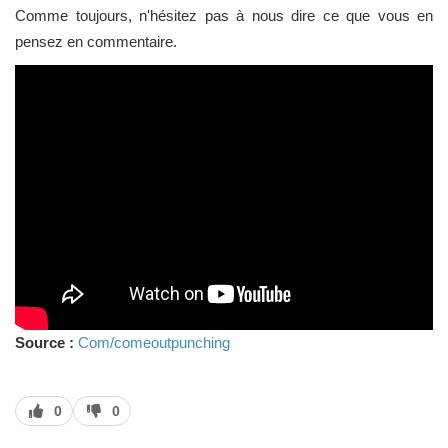
Comme toujours, n'hésitez pas à nous dire ce que vous en
pensez en commentaire.
Source :
Com/comeoutpunching
J’aime
J’aime
0
0
pas