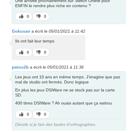
Une arrivée prochainement sur Switch Online pour
ENFIN le rendre plus riche en contenu ?
J’aime
J’aime
0
0
pas
Gokusan
a écrit
le 05/01/2021 à 11:42
Ils ont fait leur temps
J’aime
J’aime
0
0
pas
patou2b
a écrit
le 05/01/2021 à 11:36
Les jeux ont 10 ans en même temps. J'imagine que pas
mal de studio ont fermés. Donc logique
En plus les jeux DSiWare ne se stock pas sur la carte
SD.
400 titres DSIWare ? Ah ouais autant que ça wahou
J’aime
J’aime
0
0
pas
Désolé si je fais des fautes d'orthographes.