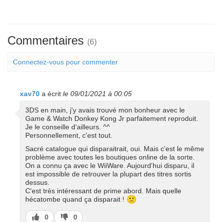
Commentaires
(6)
Connectez-vous pour commenter
xav70
a écrit
le 09/01/2021 à 00:05
3DS en main, j'y avais trouvé mon bonheur avec le
Game & Watch Donkey Kong Jr parfaitement reproduit.
Je le conseille d'ailleurs. ^^
Personnellement, c'est tout.
Sacré catalogue qui disparaitrait, oui. Mais c'est le même
problème avec toutes les boutiques online de la sorte.
On a connu ça avec le WiiWare. Aujourd'hui disparu, il
est impossible de retrouver la plupart des titres sortis
dessus.
C'est très intéressant de prime abord. Mais quelle
🙁
hécatombe quand ça disparait !
J’aime
J’aime
0
0